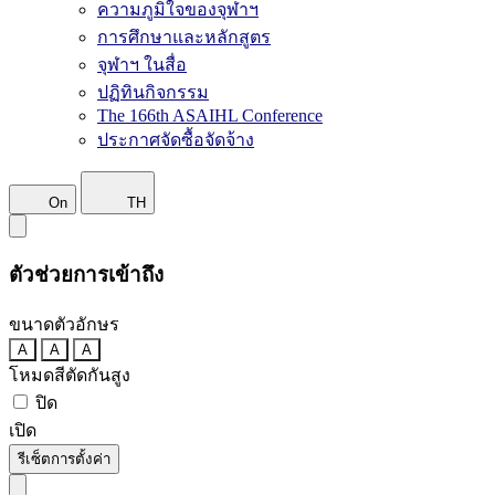
ความภูมิใจของจุฬาฯ
การศึกษาและหลักสูตร
จุฬาฯ ในสื่อ
ปฏิทินกิจกรรม
The 166th ASAIHL Conference
ประกาศจัดซื้อจัดจ้าง
On
TH
ตัวช่วยการเข้าถึง
ขนาดตัวอักษร
A
A
A
โหมดสีตัดกันสูง
ปิด
เปิด
รีเซ็ตการตั้งค่า