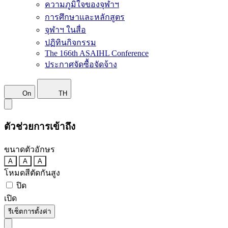
ความภูมิใจของจุฬาฯ
การศึกษาและหลักสูตร
จุฬาฯ ในสื่อ
ปฏิทินกิจกรรม
The 166th ASAIHL Conference
ประกาศจัดซื้อจัดจ้าง
On
TH
ตัวช่วยการเข้าถึง
ขนาดตัวอักษร
A
A
A
โหมดสีตัดกันสูง
ปิด
เปิด
รีเซ็ตการตั้งค่า