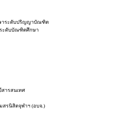
กษาระดับปริญญาบัณฑิต
ระดับบัณฑิตศึกษา
ยีสารสนเทศ
สรนิสิตจุฬาฯ (อบจ.)