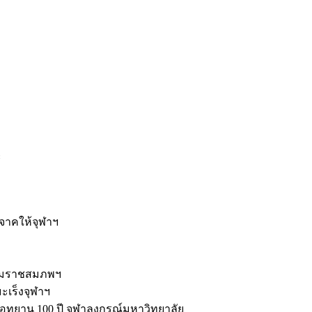
ะ
ิจาคให้จุฬาฯ
รมราชสมภพฯ
มะเร็งจุฬาฯ
ุทยาน 100 ปี จุฬาลงกรณ์มหาวิทยาลัย