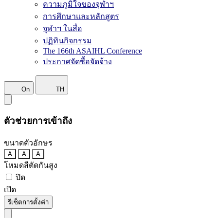
ความภูมิใจของจุฬาฯ
การศึกษาและหลักสูตร
จุฬาฯ ในสื่อ
ปฏิทินกิจกรรม
The 166th ASAIHL Conference
ประกาศจัดซื้อจัดจ้าง
On
TH
ตัวช่วยการเข้าถึง
ขนาดตัวอักษร
A
A
A
โหมดสีตัดกันสูง
ปิด
เปิด
รีเซ็ตการตั้งค่า