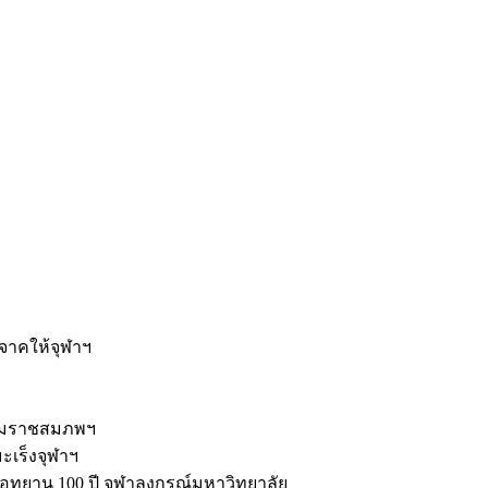
ะ
ิจาคให้จุฬาฯ
รมราชสมภพฯ
มะเร็งจุฬาฯ
ุทยาน 100 ปี จุฬาลงกรณ์มหาวิทยาลัย