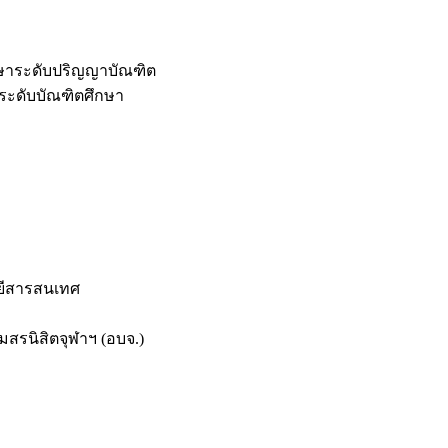
กษาระดับปริญญาบัณฑิต
ระดับบัณฑิตศึกษา
ยีสารสนเทศ
สรนิสิตจุฬาฯ (อบจ.)