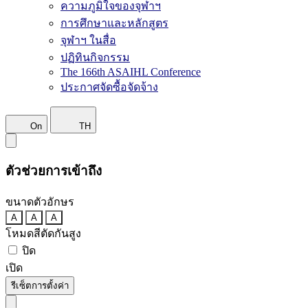
ความภูมิใจของจุฬาฯ
การศึกษาและหลักสูตร
จุฬาฯ ในสื่อ
ปฏิทินกิจกรรม
The 166th ASAIHL Conference
ประกาศจัดซื้อจัดจ้าง
On
TH
ตัวช่วยการเข้าถึง
ขนาดตัวอักษร
A
A
A
โหมดสีตัดกันสูง
ปิด
เปิด
รีเซ็ตการตั้งค่า