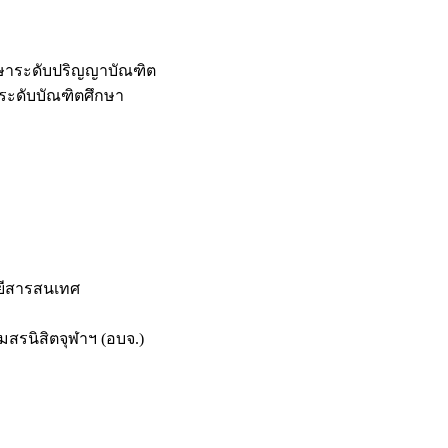
กษาระดับปริญญาบัณฑิต
ระดับบัณฑิตศึกษา
ยีสารสนเทศ
สรนิสิตจุฬาฯ (อบจ.)