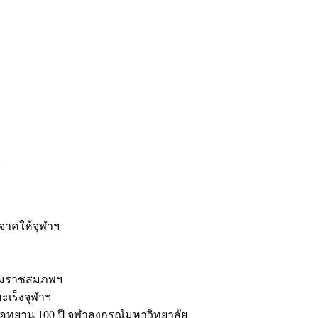
ะ
ิจาคให้จุฬาฯ
รมราชสมภพฯ
มะเร็งจุฬาฯ
ุทยาน 100 ปี จุฬาลงกรณ์มหาวิทยาลัย