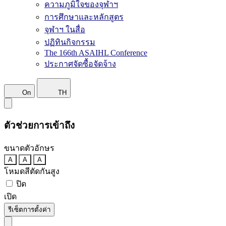
ความภูมิใจของจุฬาฯ
การศึกษาและหลักสูตร
จุฬาฯ ในสื่อ
ปฏิทินกิจกรรม
The 166th ASAIHL Conference
ประกาศจัดซื้อจัดจ้าง
On
TH
ตัวช่วยการเข้าถึง
ขนาดตัวอักษร
A
A
A
โหมดสีตัดกันสูง
ปิด
เปิด
รีเซ็ตการตั้งค่า