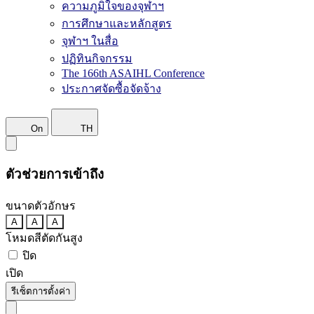
ความภูมิใจของจุฬาฯ
การศึกษาและหลักสูตร
จุฬาฯ ในสื่อ
ปฏิทินกิจกรรม
The 166th ASAIHL Conference
ประกาศจัดซื้อจัดจ้าง
On
TH
ตัวช่วยการเข้าถึง
ขนาดตัวอักษร
A
A
A
โหมดสีตัดกันสูง
ปิด
เปิด
รีเซ็ตการตั้งค่า