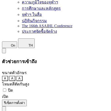
ความภูมิใจของจุฬาฯ
การศึกษาและหลักสูตร
จุฬาฯ ในสื่อ
ปฏิทินกิจกรรม
The 166th ASAIHL Conference
ประกาศจัดซื้อจัดจ้าง
On
TH
ตัวช่วยการเข้าถึง
ขนาดตัวอักษร
A
A
A
โหมดสีตัดกันสูง
ปิด
เปิด
รีเซ็ตการตั้งค่า