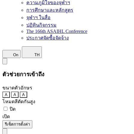
ความภูมิใจของจุฬาฯ
การศึกษาและหลักสูตร
จุฬาฯ ในสื่อ
ปฏิทินกิจกรรม
The 166th ASAIHL Conference
ประกาศจัดซื้อจัดจ้าง
On
TH
ตัวช่วยการเข้าถึง
ขนาดตัวอักษร
A
A
A
โหมดสีตัดกันสูง
ปิด
เปิด
รีเซ็ตการตั้งค่า