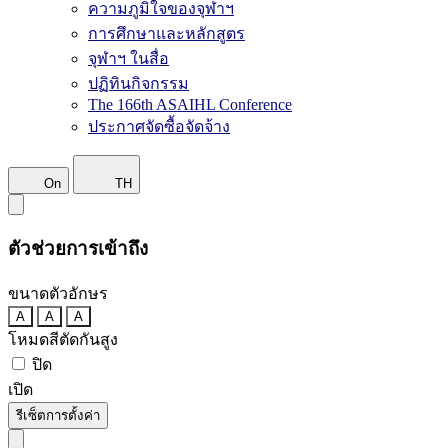
ความภูมิใจของจุฬาฯ
การศึกษาและหลักสูตร
จุฬาฯ ในสื่อ
ปฏิทินกิจกรรม
The 166th ASAIHL Conference
ประกาศจัดซื้อจัดจ้าง
On
TH
ตัวช่วยการเข้าถึง
ขนาดตัวอักษร
A
A
A
โหมดสีตัดกันสูง
ปิด
เปิด
รีเซ็ตการตั้งค่า