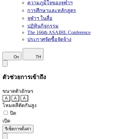
ความภูมิใจของจุฬาฯ
การศึกษาและหลักสูตร
จุฬาฯ ในสื่อ
ปฏิทินกิจกรรม
The 166th ASAIHL Conference
ประกาศจัดซื้อจัดจ้าง
On
TH
ตัวช่วยการเข้าถึง
ขนาดตัวอักษร
A
A
A
โหมดสีตัดกันสูง
ปิด
เปิด
รีเซ็ตการตั้งค่า