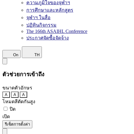
ความภูมิใจของจุฬาฯ
การศึกษาและหลักสูตร
จุฬาฯ ในสื่อ
ปฏิทินกิจกรรม
The 166th ASAIHL Conference
ประกาศจัดซื้อจัดจ้าง
On
TH
ตัวช่วยการเข้าถึง
ขนาดตัวอักษร
A
A
A
โหมดสีตัดกันสูง
ปิด
เปิด
รีเซ็ตการตั้งค่า