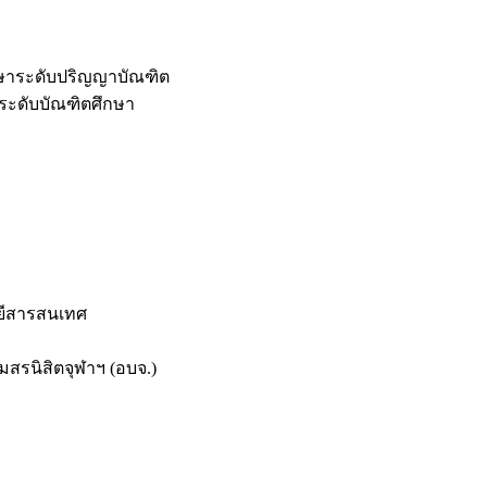
กษาระดับปริญญาบัณฑิต
ระดับบัณฑิตศึกษา
ยีสารสนเทศ
สรนิสิตจุฬาฯ (อบจ.)