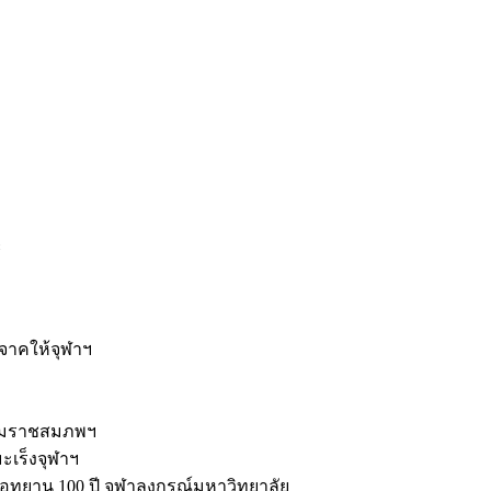
ะ
ิจาคให้จุฬาฯ
รมราชสมภพฯ
มะเร็งจุฬาฯ
ุทยาน 100 ปี จุฬาลงกรณ์มหาวิทยาลัย