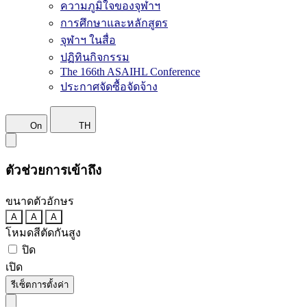
ความภูมิใจของจุฬาฯ
การศึกษาและหลักสูตร
จุฬาฯ ในสื่อ
ปฏิทินกิจกรรม
The 166th ASAIHL Conference
ประกาศจัดซื้อจัดจ้าง
On
TH
ตัวช่วยการเข้าถึง
ขนาดตัวอักษร
A
A
A
โหมดสีตัดกันสูง
ปิด
เปิด
รีเซ็ตการตั้งค่า