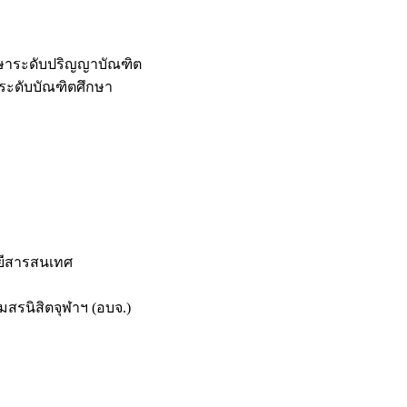
กษาระดับปริญญาบัณฑิต
ระดับบัณฑิตศึกษา
ยีสารสนเทศ
สรนิสิตจุฬาฯ (อบจ.)