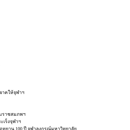
ะ
ิจาคให้จุฬาฯ
รมราชสมภพฯ
มะเร็งจุฬาฯ
ุทยาน 100 ปี จุฬาลงกรณ์มหาวิทยาลัย