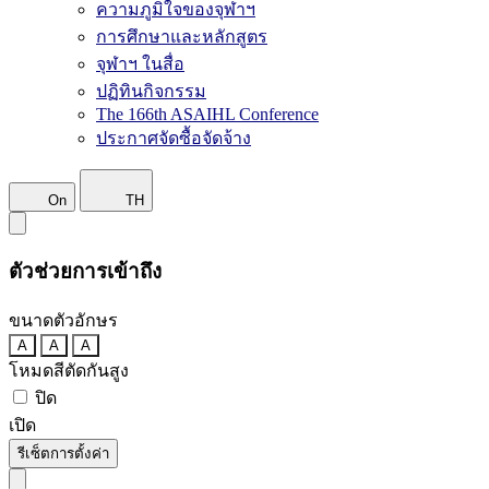
ความภูมิใจของจุฬาฯ
การศึกษาและหลักสูตร
จุฬาฯ ในสื่อ
ปฏิทินกิจกรรม
The 166th ASAIHL Conference
ประกาศจัดซื้อจัดจ้าง
On
TH
ตัวช่วยการเข้าถึง
ขนาดตัวอักษร
A
A
A
โหมดสีตัดกันสูง
ปิด
เปิด
รีเซ็ตการตั้งค่า