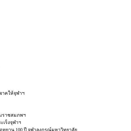
ะ
ิจาคให้จุฬาฯ
รมราชสมภพฯ
มะเร็งจุฬาฯ
ุทยาน 100 ปี จุฬาลงกรณ์มหาวิทยาลัย