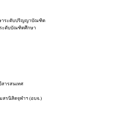
กษาระดับปริญญาบัณฑิต
ระดับบัณฑิตศึกษา
ยีสารสนเทศ
สรนิสิตจุฬาฯ (อบจ.)