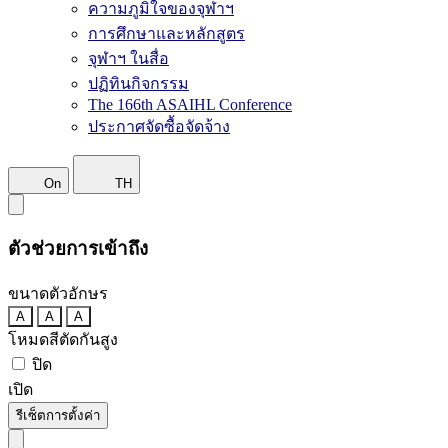
ความภูมิใจของจุฬาฯ
การศึกษาและหลักสูตร
จุฬาฯ ในสื่อ
ปฏิทินกิจกรรม
The 166th ASAIHL Conference
ประกาศจัดซื้อจัดจ้าง
On
TH
ตัวช่วยการเข้าถึง
ขนาดตัวอักษร
A
A
A
โหมดสีตัดกันสูง
ปิด
เปิด
รีเซ็ตการตั้งค่า