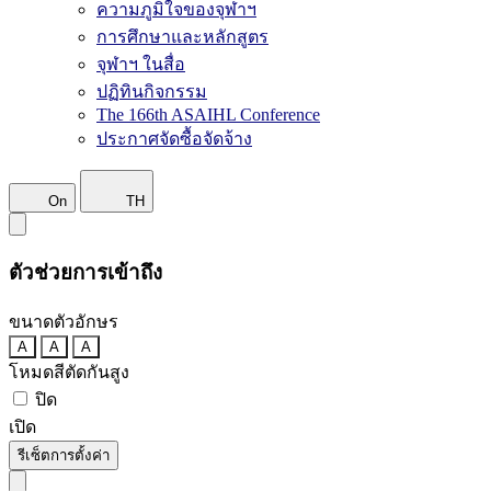
ความภูมิใจของจุฬาฯ
การศึกษาและหลักสูตร
จุฬาฯ ในสื่อ
ปฏิทินกิจกรรม
The 166th ASAIHL Conference
ประกาศจัดซื้อจัดจ้าง
On
TH
ตัวช่วยการเข้าถึง
ขนาดตัวอักษร
A
A
A
โหมดสีตัดกันสูง
ปิด
เปิด
รีเซ็ตการตั้งค่า