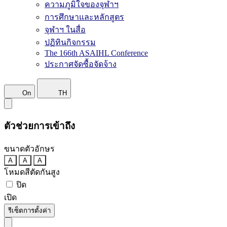
ความภูมิใจของจุฬาฯ
การศึกษาและหลักสูตร
จุฬาฯ ในสื่อ
ปฏิทินกิจกรรม
The 166th ASAIHL Conference
ประกาศจัดซื้อจัดจ้าง
On
TH
ตัวช่วยการเข้าถึง
ขนาดตัวอักษร
A
A
A
โหมดสีตัดกันสูง
ปิด
เปิด
รีเซ็ตการตั้งค่า