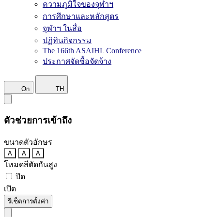
ความภูมิใจของจุฬาฯ
การศึกษาและหลักสูตร
จุฬาฯ ในสื่อ
ปฏิทินกิจกรรม
The 166th ASAIHL Conference
ประกาศจัดซื้อจัดจ้าง
On
TH
ตัวช่วยการเข้าถึง
ขนาดตัวอักษร
A
A
A
โหมดสีตัดกันสูง
ปิด
เปิด
รีเซ็ตการตั้งค่า