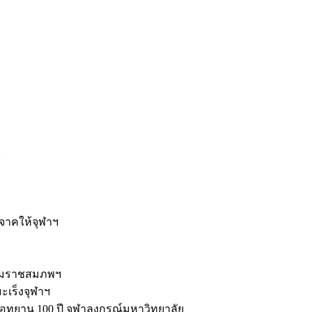
ะ
ิจาคให้จุฬาฯ
รมราชสมภพฯ
มะเร็งจุฬาฯ
ุทยาน 100 ปี จุฬาลงกรณ์มหาวิทยาลัย