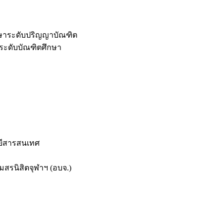
กษาระดับปริญญาบัณฑิต
ระดับบัณฑิตศึกษา
ยีสารสนเทศ
สรนิสิตจุฬาฯ (อบจ.)