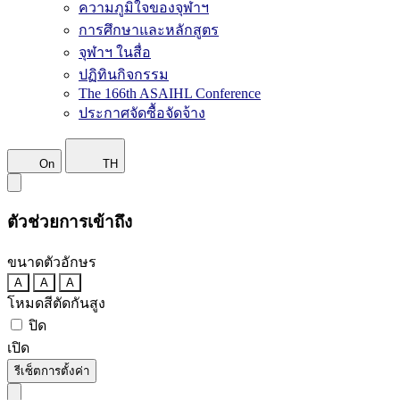
ความภูมิใจของจุฬาฯ
การศึกษาและหลักสูตร
จุฬาฯ ในสื่อ
ปฏิทินกิจกรรม
The 166th ASAIHL Conference
ประกาศจัดซื้อจัดจ้าง
On
TH
ตัวช่วยการเข้าถึง
ขนาดตัวอักษร
A
A
A
โหมดสีตัดกันสูง
ปิด
เปิด
รีเซ็ตการตั้งค่า