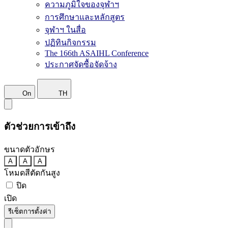
ความภูมิใจของจุฬาฯ
การศึกษาและหลักสูตร
จุฬาฯ ในสื่อ
ปฏิทินกิจกรรม
The 166th ASAIHL Conference
ประกาศจัดซื้อจัดจ้าง
On
TH
ตัวช่วยการเข้าถึง
ขนาดตัวอักษร
A
A
A
โหมดสีตัดกันสูง
ปิด
เปิด
รีเซ็ตการตั้งค่า