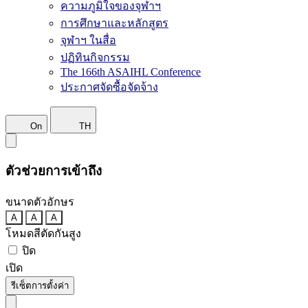
ความภูมิใจของจุฬาฯ
การศึกษาและหลักสูตร
จุฬาฯ ในสื่อ
ปฏิทินกิจกรรม
The 166th ASAIHL Conference
ประกาศจัดซื้อจัดจ้าง
On
TH
ตัวช่วยการเข้าถึง
ขนาดตัวอักษร
A
A
A
โหมดสีตัดกันสูง
ปิด
เปิด
รีเซ็ตการตั้งค่า