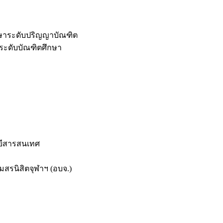
กษาระดับปริญญาบัณฑิต
ระดับบัณฑิตศึกษา
ยีสารสนเทศ
สรนิสิตจุฬาฯ (อบจ.)