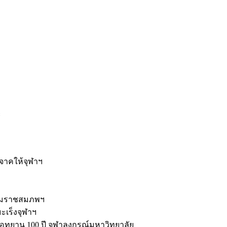
ะ
ิจาคให้จุฬาฯ
รมราชสมภพฯ
มะเร็งจุฬาฯ
ุทยาน 100 ปี จุฬาลงกรณ์มหาวิทยาลัย