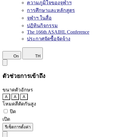
ความภูมิใจของจุฬาฯ
การศึกษาและหลักสูตร
จุฬาฯ ในสื่อ
ปฏิทินกิจกรรม
The 166th ASAIHL Conference
ประกาศจัดซื้อจัดจ้าง
On
TH
ตัวช่วยการเข้าถึง
ขนาดตัวอักษร
A
A
A
โหมดสีตัดกันสูง
ปิด
เปิด
รีเซ็ตการตั้งค่า