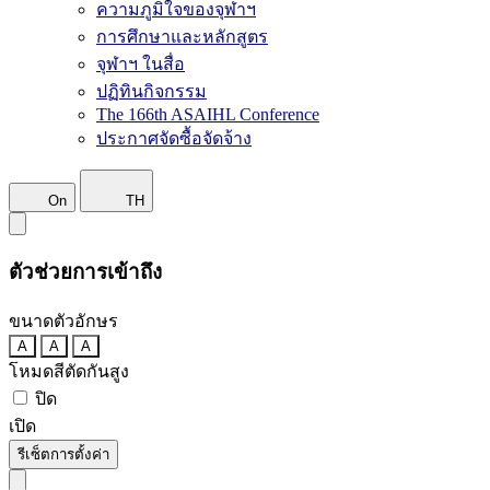
ความภูมิใจของจุฬาฯ
การศึกษาและหลักสูตร
จุฬาฯ ในสื่อ
ปฏิทินกิจกรรม
The 166th ASAIHL Conference
ประกาศจัดซื้อจัดจ้าง
On
TH
ตัวช่วยการเข้าถึง
ขนาดตัวอักษร
A
A
A
โหมดสีตัดกันสูง
ปิด
เปิด
รีเซ็ตการตั้งค่า