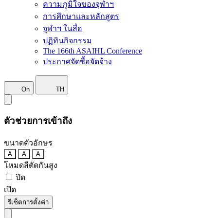
ความภูมิใจของจุฬาฯ
การศึกษาและหลักสูตร
จุฬาฯ ในสื่อ
ปฏิทินกิจกรรม
The 166th ASAIHL Conference
ประกาศจัดซื้อจัดจ้าง
On
TH
ตัวช่วยการเข้าถึง
ขนาดตัวอักษร
A
A
A
โหมดสีตัดกันสูง
ปิด
เปิด
รีเซ็ตการตั้งค่า