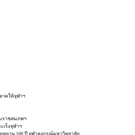
ะ
ิจาคให้จุฬาฯ
รมราชสมภพฯ
มะเร็งจุฬาฯ
ุทยาน 100 ปี จุฬาลงกรณ์มหาวิทยาลัย