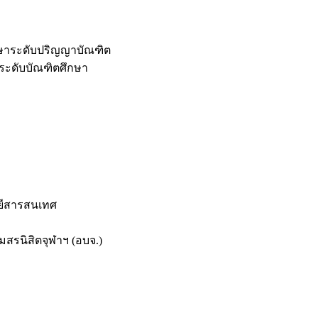
กษาระดับปริญญาบัณฑิต
ระดับบัณฑิตศึกษา
ยีสารสนเทศ
สรนิสิตจุฬาฯ (อบจ.)