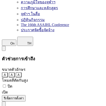
ความภูมิใจของจุฬาฯ
การศึกษาและหลักสูตร
จุฬาฯ ในสื่อ
ปฏิทินกิจกรรม
The 166th ASAIHL Conference
ประกาศจัดซื้อจัดจ้าง
On
TH
ตัวช่วยการเข้าถึง
ขนาดตัวอักษร
A
A
A
โหมดสีตัดกันสูง
ปิด
เปิด
รีเซ็ตการตั้งค่า