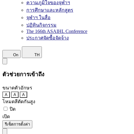
ความภูมิใจของจุฬาฯ
การศึกษาและหลักสูตร
จุฬาฯ ในสื่อ
ปฏิทินกิจกรรม
The 166th ASAIHL Conference
ประกาศจัดซื้อจัดจ้าง
On
TH
ตัวช่วยการเข้าถึง
ขนาดตัวอักษร
A
A
A
โหมดสีตัดกันสูง
ปิด
เปิด
รีเซ็ตการตั้งค่า