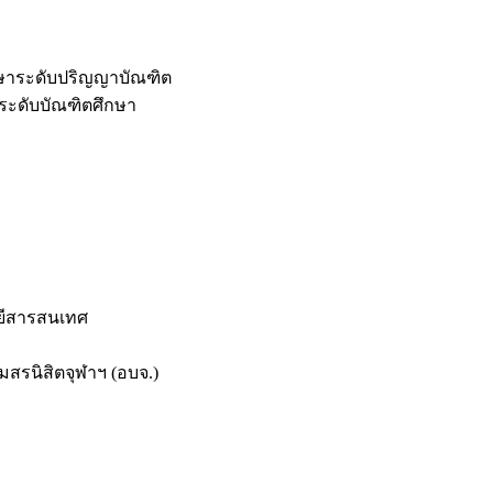
กษาระดับปริญญาบัณฑิต
ระดับบัณฑิตศึกษา
ยีสารสนเทศ
สรนิสิตจุฬาฯ (อบจ.)