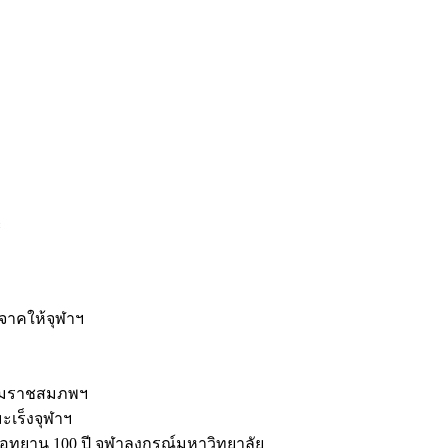
ะ
ิจาคให้จุฬาฯ
รมราชสมภพฯ
มะเร็งจุฬาฯ
ุทยาน 100 ปี จุฬาลงกรณ์มหาวิทยาลัย