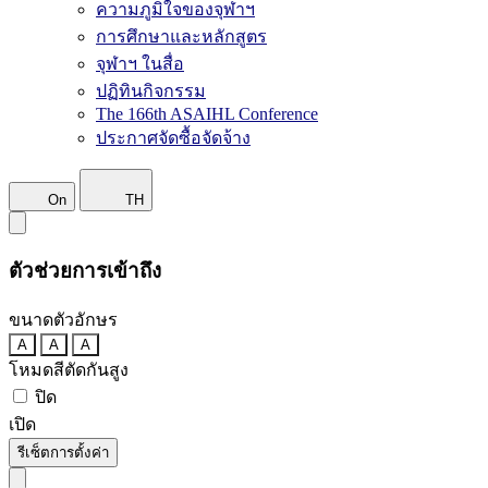
ความภูมิใจของจุฬาฯ
การศึกษาและหลักสูตร
จุฬาฯ ในสื่อ
ปฏิทินกิจกรรม
The 166th ASAIHL Conference
ประกาศจัดซื้อจัดจ้าง
On
TH
ตัวช่วยการเข้าถึง
ขนาดตัวอักษร
A
A
A
โหมดสีตัดกันสูง
ปิด
เปิด
รีเซ็ตการตั้งค่า