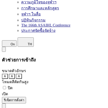
ความภูมิใจของจุฬาฯ
การศึกษาและหลักสูตร
จุฬาฯ ในสื่อ
ปฏิทินกิจกรรม
The 166th ASAIHL Conference
ประกาศจัดซื้อจัดจ้าง
On
TH
ตัวช่วยการเข้าถึง
ขนาดตัวอักษร
A
A
A
โหมดสีตัดกันสูง
ปิด
เปิด
รีเซ็ตการตั้งค่า