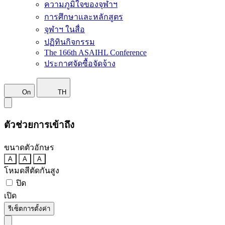
ความภูมิใจของจุฬาฯ
การศึกษาและหลักสูตร
จุฬาฯ ในสื่อ
ปฏิทินกิจกรรม
The 166th ASAIHL Conference
ประกาศจัดซื้อจัดจ้าง
On
TH
ตัวช่วยการเข้าถึง
ขนาดตัวอักษร
A
A
A
โหมดสีตัดกันสูง
ปิด
เปิด
รีเซ็ตการตั้งค่า