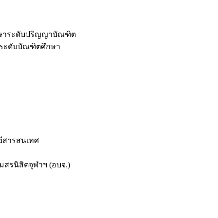
กษาระดับปริญญาบัณฑิต
ระดับบัณฑิตศึกษา
ยีสารสนเทศ
สรนิสิตจุฬาฯ (อบจ.)