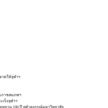
ะ
ิจาคให้จุฬาฯ
รมราชสมภพฯ
มะเร็งจุฬาฯ
ุทยาน 100 ปี จุฬาลงกรณ์มหาวิทยาลัย