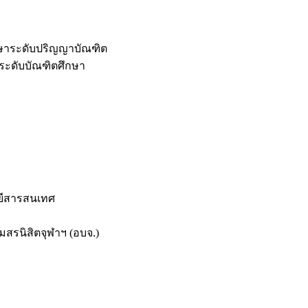
กษาระดับปริญญาบัณฑิต
ระดับบัณฑิตศึกษา
ยีสารสนเทศ
สรนิสิตจุฬาฯ (อบจ.)