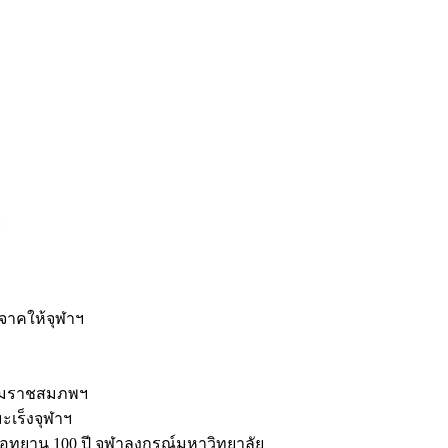
ะ
ิจาคให้จุฬาฯ
รมราชสมภพฯ
มะเร็งจุฬาฯ
ุทยาน 100 ปี จุฬาลงกรณ์มหาวิทยาลัย