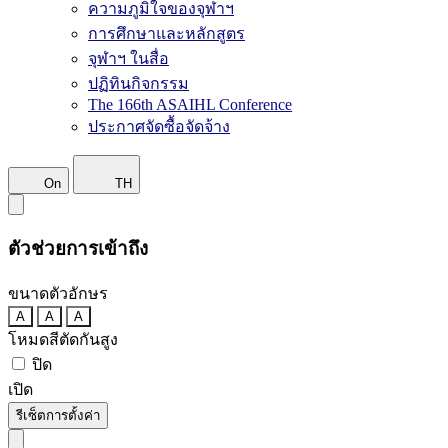
ความภูมิใจของจุฬาฯ
การศึกษาและหลักสูตร
จุฬาฯ ในสื่อ
ปฏิทินกิจกรรม
The 166th ASAIHL Conference
ประกาศจัดซื้อจัดจ้าง
On
TH
ตัวช่วยการเข้าถึง
ขนาดตัวอักษร
A
A
A
โหมดสีตัดกันสูง
ปิด
เปิด
รีเซ็ตการตั้งค่า