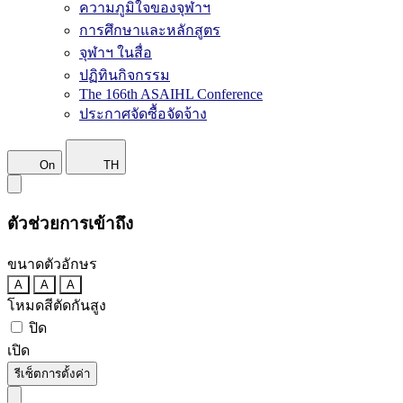
ความภูมิใจของจุฬาฯ
การศึกษาและหลักสูตร
จุฬาฯ ในสื่อ
ปฏิทินกิจกรรม
The 166th ASAIHL Conference
ประกาศจัดซื้อจัดจ้าง
On
TH
ตัวช่วยการเข้าถึง
ขนาดตัวอักษร
A
A
A
โหมดสีตัดกันสูง
ปิด
เปิด
รีเซ็ตการตั้งค่า