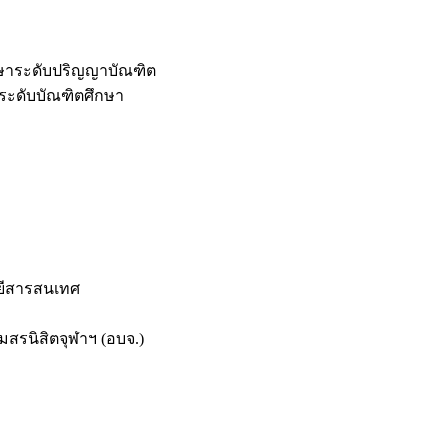
กษาระดับปริญญาบัณฑิต
ระดับบัณฑิตศึกษา
ยีสารสนเทศ
สรนิสิตจุฬาฯ (อบจ.)