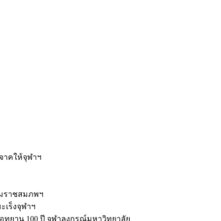
ะ
ิจาคให้จุฬาฯ
รมราชสมภพฯ
มะเร็งจุฬาฯ
ุทยาน 100 ปี จุฬาลงกรณ์มหาวิทยาลัย