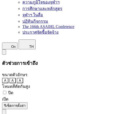
ความภูมิใจของจุฬาฯ
การศึกษาและหลักสูตร
จุฬาฯ ในสื่อ
ปฏิทินกิจกรรม
The 166th ASAIHL Conference
ประกาศจัดซื้อจัดจ้าง
On
TH
ตัวช่วยการเข้าถึง
ขนาดตัวอักษร
A
A
A
โหมดสีตัดกันสูง
ปิด
เปิด
รีเซ็ตการตั้งค่า