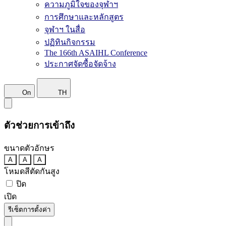
ความภูมิใจของจุฬาฯ
การศึกษาและหลักสูตร
จุฬาฯ ในสื่อ
ปฏิทินกิจกรรม
The 166th ASAIHL Conference
ประกาศจัดซื้อจัดจ้าง
On
TH
ตัวช่วยการเข้าถึง
ขนาดตัวอักษร
A
A
A
โหมดสีตัดกันสูง
ปิด
เปิด
รีเซ็ตการตั้งค่า