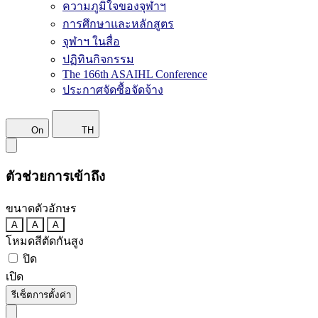
ความภูมิใจของจุฬาฯ
การศึกษาและหลักสูตร
จุฬาฯ ในสื่อ
ปฏิทินกิจกรรม
The 166th ASAIHL Conference
ประกาศจัดซื้อจัดจ้าง
On
TH
ตัวช่วยการเข้าถึง
ขนาดตัวอักษร
A
A
A
โหมดสีตัดกันสูง
ปิด
เปิด
รีเซ็ตการตั้งค่า