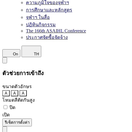
ความภูมิใจของจุฬาฯ
การศึกษาและหลักสูตร
จุฬาฯ ในสื่อ
ปฏิทินกิจกรรม
The 166th ASAIHL Conference
ประกาศจัดซื้อจัดจ้าง
On
TH
ตัวช่วยการเข้าถึง
ขนาดตัวอักษร
A
A
A
โหมดสีตัดกันสูง
ปิด
เปิด
รีเซ็ตการตั้งค่า