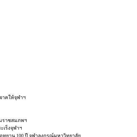
ะ
ิจาคให้จุฬาฯ
รมราชสมภพฯ
มะเร็งจุฬาฯ
ุทยาน 100 ปี จุฬาลงกรณ์มหาวิทยาลัย