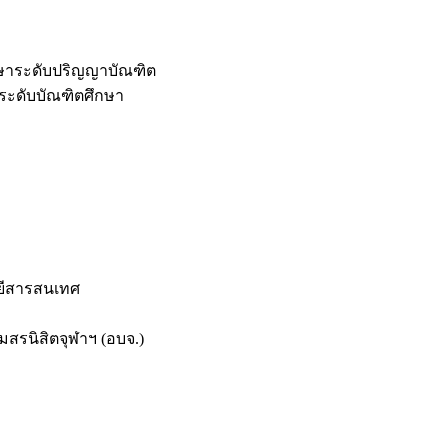
กษาระดับปริญญาบัณฑิต
ระดับบัณฑิตศึกษา
ยีสารสนเทศ
สรนิสิตจุฬาฯ (อบจ.)