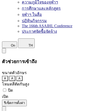
ความภูมิใจของจุฬาฯ
การศึกษาและหลักสูตร
จุฬาฯ ในสื่อ
ปฏิทินกิจกรรม
The 166th ASAIHL Conference
ประกาศจัดซื้อจัดจ้าง
On
TH
ตัวช่วยการเข้าถึง
ขนาดตัวอักษร
A
A
A
โหมดสีตัดกันสูง
ปิด
เปิด
รีเซ็ตการตั้งค่า