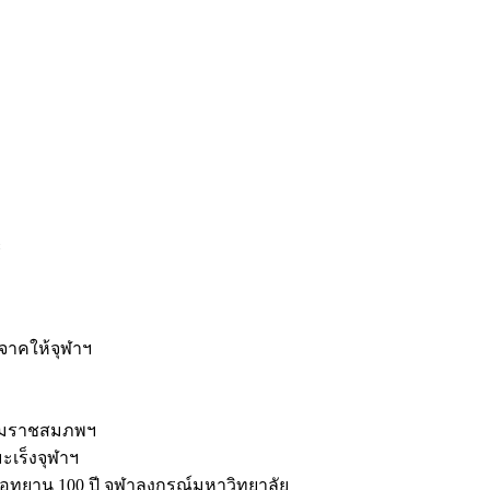
ะ
ิจาคให้จุฬาฯ
รมราชสมภพฯ
มะเร็งจุฬาฯ
ุทยาน 100 ปี จุฬาลงกรณ์มหาวิทยาลัย