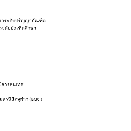
กษาระดับปริญญาบัณฑิต
ระดับบัณฑิตศึกษา
ยีสารสนเทศ
สรนิสิตจุฬาฯ (อบจ.)